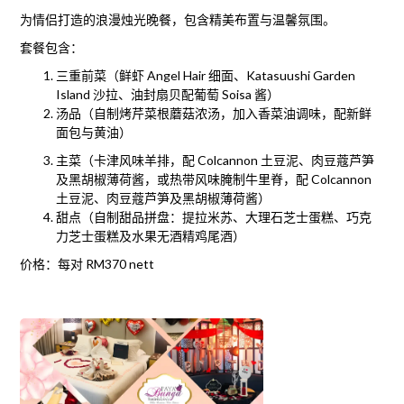
为情侣打造的浪漫烛光晚餐，包含精美布置与温馨氛围。
套餐包含：
三重前菜（鲜虾 Angel Hair 细面、Katasuushi Garden
Island 沙拉、油封扇贝配葡萄 Soisa 酱）
汤品（自制烤芹菜根蘑菇浓汤，加入香菜油调味，配新鲜
面包与黄油）
主菜（卡津风味羊排，配 Colcannon 土豆泥、肉豆蔻芦笋
及黑胡椒薄荷酱，或热带风味腌制牛里脊，配 Colcannon
土豆泥、肉豆蔻芦笋及黑胡椒薄荷酱）
甜点（自制甜品拼盘：提拉米苏、大理石芝士蛋糕、巧克
力芝士蛋糕及水果无酒精鸡尾酒）
价格：每对 RM370 nett