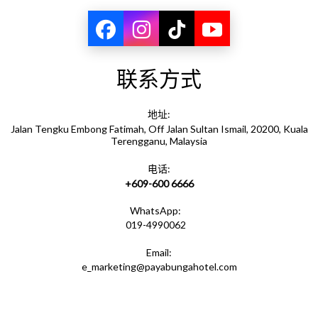
浴盆
联系方式
浴巾
地址:
Jalan Tengku Embong Fatimah, Off Jalan Sultan Ismail, 20200, Kuala
Terengganu, Malaysia
淋浴
电话:
+609-600 6666
WhatsApp:
两张单人床
019-4990062
Email:
e_marketing@payabungahotel.com
办公桌