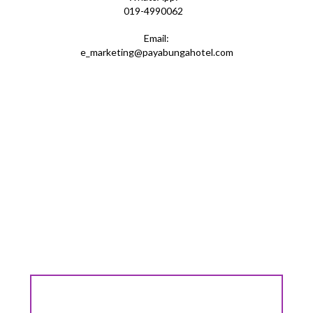
019-4990062
Email:
e_marketing@payabungahotel.com