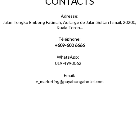
CONTACTS
serviettes de bain
Adresse:
Jalan Tengku Embong Fatimah, Au large de Jalan Sultan Ismail, 20200,
Kuala Teren...
douche
Téléphone:
+609-600 6666
WhatsApp:
deux lits simples
019-4990062
Email:
e_marketing@payabungahotel.com
bureau
miroir
chaise