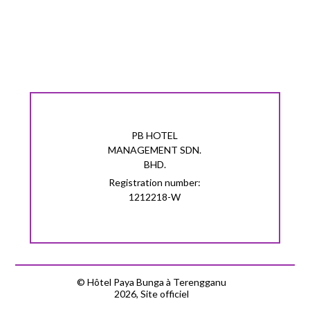
cintres
tables de nuit
PB HOTEL
MANAGEMENT SDN.
pas de fenêtre
BHD.
Registration number:
1212218-W
internet Wi-Fi
planche à repasser
© Hôtel Paya Bunga à Terengganu
2026, Site officiel