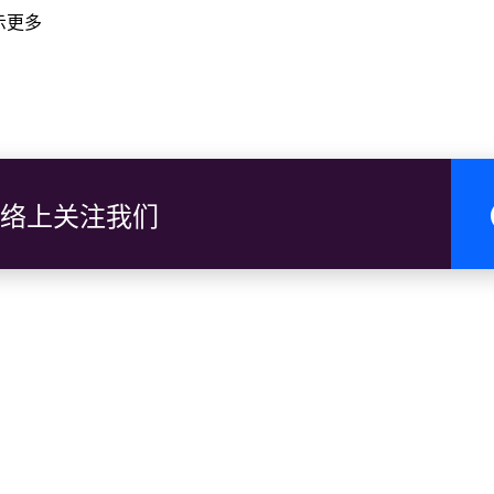
升降桥（KT Drawbridge）
示更多
楼升降桥是登嘉楼首府最新的地标，也是东南亚首座此类桥梁。该
河口，连接瓜拉登嘉楼市区与 Seberang Takir。
用现代感十足的建筑设计，拥有四座15层高塔，灵感来自
Tower B
开启，让游艇和船只沿登嘉楼河通行。
清真寺（白色清真寺）
真寺，也称为 Masjid Besar 或白色清真寺，是登嘉楼州
络上关注我们
场
r Kedai Payang（通常称为 Pasar Payang）是到访登
吃、珠宝、手工艺品及新鲜海产，是当地人和游客都喜爱的购物
日 7:00 – 18:00
文化村
文化村是当地最新的旅游景点之一，以“活态博物馆”为概念，展
赏传统民居的原汁原味建筑风格，感受昔日生活方式。Laman Wa