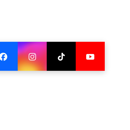
桥于2019年8月正式向公众开放，全长638米，
ridge
。夜晚桥体灯光璀璨，如运气好，还能看到双
历史最悠久的清真寺之一，以其迷人的建筑风格吸引众多游
嘉楼必去的市场之一。这里汇聚手工宋吉织品、蜡染丝绸、围巾、
天堂。
示登嘉楼各地区丰富的艺术与文化遗产。
risan 还定期举办传统文化演出，展现当地艺术魅