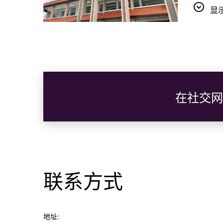
瓜拉登嘉楼
显
瓜拉登嘉
横跨登嘉楼
大桥采
叶桥面
阿比丁
阿比丁清
在社交网
客。
帕央市
Pasa
传统小
营业时间：每
联系方式
登嘉楼
登嘉楼
地址:
游客可欣