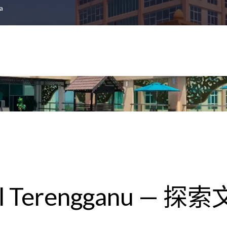
a
otel Terengganu 