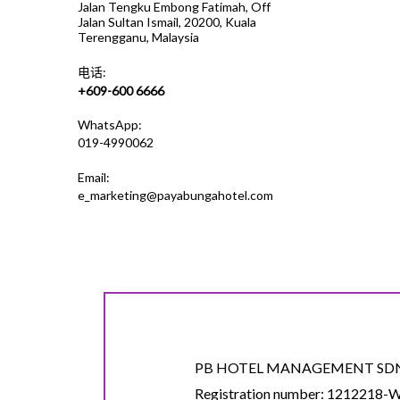
Jalan Tengku Embong Fatimah, Off
力。
Jalan Sultan Ismail, 20200, Kuala
Terengganu, Malaysia
营业时间：
电话:
登嘉楼
+609-600 6666
位于 K
WhatsApp:
之一。
019-4990062
博物馆
Email:
营业时间：
e_marketing@payabungahotel.com
伊斯兰
位于 P
TTI 
水晶清
水晶清
营业时间：
PB HOTEL MANAGEMENT SDN
唐人街
Registration number: 1212218-