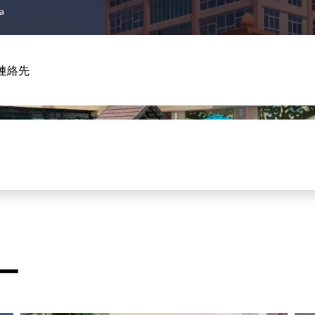
a
連絡先
ー