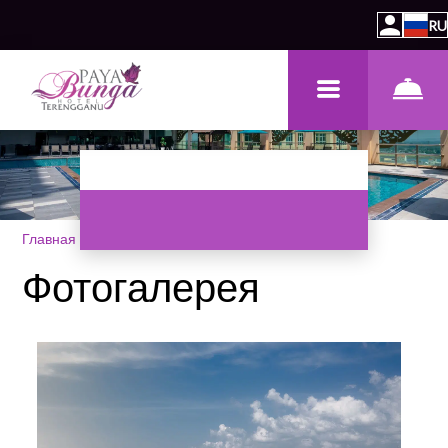
RU
Главная
–
Об отеле
–
Фотогалерея
Фотогалерея