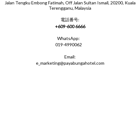
Jalan Tengku Embong Fatimah, Off Jalan Sultan Ismail, 20200, Kuala
Terengganu, Malaysia
電話番号:
+609-600 6666
WhatsApp:
019-4990062
Email:
e_marketing@payabungahotel.com