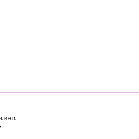
. BHD.
W