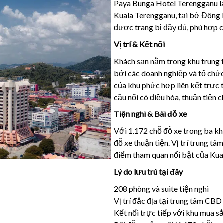
Paya Bunga Hotel Terengganu là
Kuala Terengganu, tại bờ Đông 
được trang bị đầy đủ, phù hợp 
Vị trí & Kết nối
Khách sạn nằm trong khu trung
bởi các doanh nghiệp và tổ chức
của khu phức hợp liên kết trực 
cầu nối có điều hòa, thuận tiện c
Tiện nghi & Bãi đỗ xe
Với 1.172 chỗ đỗ xe trong ba kh
đỗ xe thuận tiện. Vị trí trung t
điểm tham quan nổi bật của Kua
Lý do lưu trú tại đây
208 phòng và suite tiện nghi
Vị trí đắc địa tại trung tâm CB
Kết nối trực tiếp với khu mua 