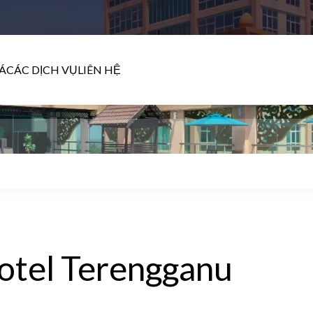
Á
CÁC DỊCH VỤ
LIÊN HỆ
otel Terengganu