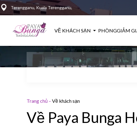
Terengganu, Kuala Terengganu,
VỀ KHÁCH SẠN
PHÒNG
GIẢM GI
Trang chủ
–
Về khách sạn
Về Paya Bunga H