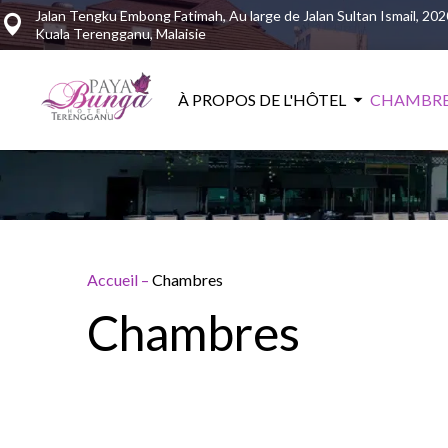
Jalan Tengku Embong Fatimah, Au large de Jalan Sultan Ismail, 202
Kuala Terengganu, Malaisie
À PROPOS DE L'HÔTEL
CHAMBR
Accueil
–
Chambres
Chambres