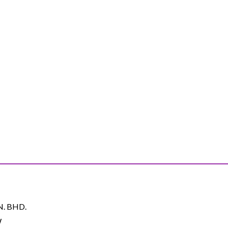
. BHD.
W